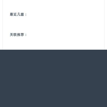
最近几篇：
关联推荐：
关于帝阁咨询：
友情链接：
ERP
帝阁咨询专注于人力资本开发和
进销存
人才发展。
ERP企业版
订单管理软件
相关链接：
联系方式：